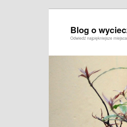
Przeskocz
Przeskocz
do
do
tekstu
widgetów
Blog o wycie
Odwiedź najpiękniejsze miejsca