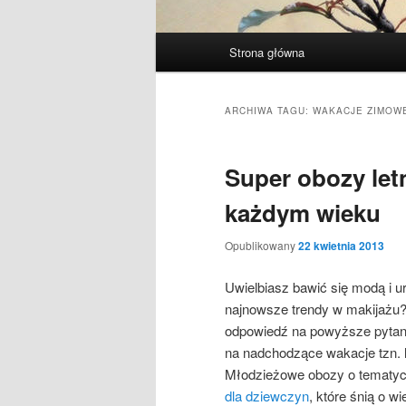
Główne
Strona główna
menu
ARCHIWA TAGU:
WAKACJE ZIMOW
Super obozy let
każdym wieku
Opublikowany
22 kwietnia 2013
Uwielbiasz bawić się modą i u
najnowsze trendy w makijażu? 
odpowiedź na powyższe pytani
na nadchodzące wakacje tzn. 
Młodzieżowe obozy o tematyc
dla dziewczyn
, które śnią o w