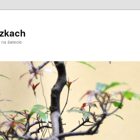
czkach
 na świecie