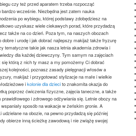
iegu czy też przed aparatem trzeba rozpocząć
 bardzo wcześnie. Niezbędna jest zatem nauka
hodzenia po wybiegu, której podstawy zdobędziesz na
atkowo uzyskasz wiele ciekawych porad, które przydadzą
, lecz także na co dzień. Poza tym, na naszych obozach
o dobre i urodę i jak dobrać najlepszy makijaż także fryzurę
y tematyczne takie jak nasza letnia akademia zdrowia i
 wiedzy dla każdej dziewczyny. Tym samym na zajęciach
z się którą z nich ty masz a my pomożemy Ci dobrać
zej kolejności, poznasz zasady pielęgnacji włosów a
yzury, makijaż i przygotować stylizacje na małe i wielkie
młodzieżowe i
kolonie dla dzieci
to znakomita okazja do
ką poprzez ćwiczenia fizyczne, zajęcia taneczne, a także
rawidłowego i zdrowego odżywiania się. Letnie obozy na
to wspaniały sposób na wakacje w żeńskim gronie. A
i udzielane na obozie, na pewno przydadzą się później
gdy obierze inną ścieżkę zawodową i nie zwiążę swojej