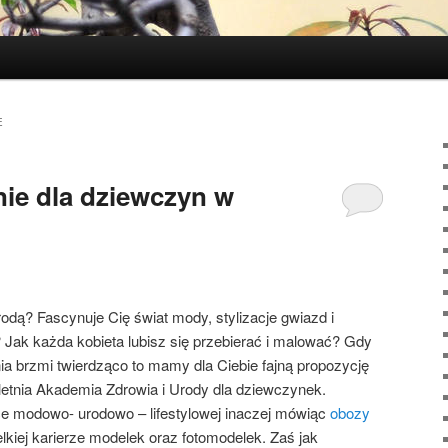
E
nie dla dziewczyn w
rodą? Fascynuje Cię świat mody, stylizacje gwiazd i
Jak każda kobieta lubisz się przebierać i malować? Gdy
a brzmi twierdząco to mamy dla Ciebie fajną propozycję
letnia Akademia Zdrowia i Urody dla dziewczynek.
e modowo- urodowo – lifestylowej inaczej mówiąc
obozy
ielkiej karierze modelek oraz fotomodelek. Zaś jak