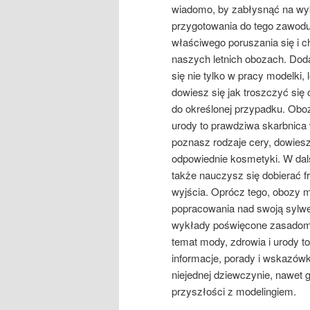
wiadomo, by zabłysnąć na wyb
przygotowania do tego zawodu
właściwego poruszania się i c
naszych letnich obozach. Dod
się nie tylko w pracy modelki
dowiesz się jak troszczyć się 
do określonej przypadku. Oboz
urody to prawdziwa skarbnica
poznasz rodzaje cery, dowies
odpowiednie kosmetyki. W dals
także nauczysz się dobierać fr
wyjścia. Oprócz tego, obozy 
popracowania nad swoją sylwet
wykłady poświęcone zasadom p
temat mody, zdrowia i urody 
informacje, porady i wskazówk
niejednej dziewczynie, nawet 
przyszłości z modelingiem.