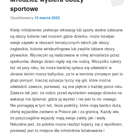
sportowe
Opublikowany
15 marca 2023
Kiedy młodzieniec preferuje rekreację lub sporty wodne zalecane
są obozy kolonie nad morzem gdzie dziecko, może rozwijać
swoje zajawki w obozach tematycznych takich jak obozy
żeglarskie, kolonie windsurfingowe lub zwykłe lubiane obozy
pływackie. Wycieczki są realizowane w miłej atmosferze przez
opiekunów, dlatego dzieci nigdy się nie nudzą. Wszystko zależy
też od pory roku, bo może bardziej opłaca się odwiedzić w
okresie letnim morze bałtyckie, za to w terminie zimowym jest to
głupi pomysł. Inaczej sytuacja tyczy się gór, które można
odwiedzić zawsze, ponieważ, są one piękne o każdej porze roku.
Zawsze tak jest, że rodzic przed wysłaniem swojego dziecka na
wakacje ma dylemat, gdzie ją wysłać i nie jest to nic nowego.
Nie pomagają w tym też, biura podróży, które mają bardzo dużą
ofertę wyjazdów zarówno w Polsce jak i za granicą. Każdy wie,
że poszczególne wyjazdy mają swoje zalety jak i wady.
Naturalne jest, że polskie morze niezbyt kojarzy się z wysiłkiem,
ponieważ jest to miejsce dla miłośników leżakowania i