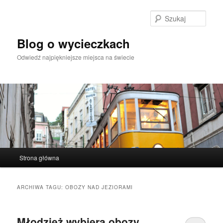
Przeskocz
Przeskocz
do
do
Szuka
tekstu
widgetów
Blog o wycieczkach
Odwiedź najpiękniejsze miejsca na świecie
Główne
Strona główna
menu
ARCHIWA TAGU:
OBOZY NAD JEZIORAMI
Młodzież wybiera obozy