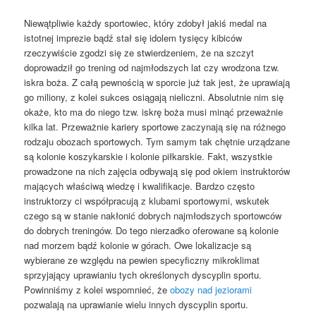
Niewątpliwie każdy sportowiec, który zdobył jakiś medal na
istotnej imprezie bądź stał się idolem tysięcy kibiców
rzeczywiście zgodzi się ze stwierdzeniem, że na szczyt
doprowadził go trening od najmłodszych lat czy wrodzona tzw.
iskra boża. Z całą pewnością w sporcie już tak jest, że uprawiają
go miliony, z kolei sukces osiągają nieliczni. Absolutnie nim się
okaże, kto ma do niego tzw. iskrę boża musi minąć przeważnie
kilka lat. Przeważnie kariery sportowe zaczynają się na różnego
rodzaju obozach sportowych. Tym samym tak chętnie urządzane
są kolonie koszykarskie i kolonie piłkarskie. Fakt, wszystkie
prowadzone na nich zajęcia odbywają się pod okiem instruktorów
mających właściwą wiedzę i kwalifikacje. Bardzo często
instruktorzy ci współpracują z klubami sportowymi, wskutek
czego są w stanie nakłonić dobrych najmłodszych sportowców
do dobrych treningów. Do tego nierzadko oferowane są kolonie
nad morzem bądź kolonie w górach. Owe lokalizacje są
wybierane ze względu na pewien specyficzny mikroklimat
sprzyjający uprawianiu tych określonych dyscyplin sportu.
Powinniśmy z kolei wspomnieć, że
obozy nad jeziorami
pozwalają na uprawianie wielu innych dyscyplin sportu.