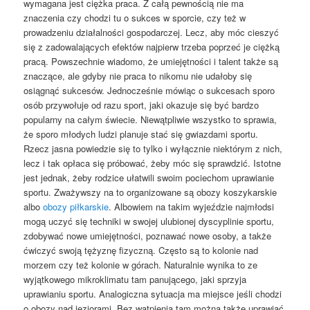
wymagana jest ciężka praca. Z całą pewnością nie ma
znaczenia czy chodzi tu o sukces w sporcie, czy też w
prowadzeniu działalności gospodarczej. Lecz, aby móc cieszyć
się z zadowalających efektów najpierw trzeba poprzeć je ciężką
pracą. Powszechnie wiadomo, że umiejętności i talent także są
znaczące, ale gdyby nie praca to nikomu nie udałoby się
osiągnąć sukcesów. Jednocześnie mówiąc o sukcesach sporo
osób przywołuje od razu sport, jaki okazuje się być bardzo
popularny na całym świecie. Niewątpliwie wszystko to sprawia,
że sporo młodych ludzi planuje stać się gwiazdami sportu.
Rzecz jasna powiedzie się to tylko i wyłącznie niektórym z nich,
lecz i tak opłaca się próbować, żeby móc się sprawdzić. Istotne
jest jednak, żeby rodzice ułatwili swoim pociechom uprawianie
sportu. Zważywszy na to organizowane są obozy koszykarskie
albo
obozy piłkarskie
. Albowiem na takim wyjeździe najmłodsi
mogą uczyć się techniki w swojej ulubionej dyscyplinie sportu,
zdobywać nowe umiejętności, poznawać nowe osoby, a także
ćwiczyć swoją tężyznę fizyczną. Często są to kolonie nad
morzem czy też kolonie w górach. Naturalnie wynika to ze
wyjątkowego mikroklimatu tam panującego, jaki sprzyja
uprawianiu sportu. Analogiczna sytuacja ma miejsce jeśli chodzi
o obozy nad jeziorami. Bez wątpienia tam można także uprawiać