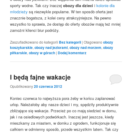
sporty wodne. Tak czy inaczej
obozy dla dzieci
i
kolonie dla
młodzieży
są niezwykle popularne. W ten sposób oferta jest
znacznie bogatsza, z kolei ceny atrakcyjniejsze. Na pewno
wszystko to sprawia, że dostęp do oferty obozów mają też mniej
zamożni klienci biur podróży.
Zaszufladkowano do kategorii
Bez kategorii
|
Otagowano
obozy
koszykarskie
,
obozy nad jeziorami
,
obozy nad morzem
,
obozy
piłkarskie
,
obozy w górach
|
Dodaj komentarz
I będą fajne wakacje
Opublikowany
20 czerwca 2012
Koniec czerwca to najwyższa pora żeby w końcu zaplanować
urlop. Należałoby aby nasze dzieci i my, spędziły produktywnie
zbliżające się wakacje. Przecież po co mają siedzieć w domu,
jak i na osiedlowych podwórkach. Inaczej jest jeszcze, kiedy
mieszkamy za miastem, w domku z ogrodem, funkcjonuje się
całkiem w odmienny sposób, przede wszystkim latem. Tak czy