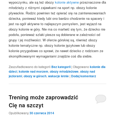
wypoczynku, ale są też obozy
kolonie aktywne
przeznaczone dla
młodzieży z różnymi zajawkami na sport np. obozy kolonie
pływackie. Rodzic powinien też opierać się na zainteresowaniach
dziecka, ponieważ kiedy lubi ono bardzo chodzenie na spacery i
jest na ogół aktywne to najlepszym pomysłem, jest wyjazd na
obozy kolonie w góry. Nie ma co martwić się tym, że dziecko nie
podoła, ponieważ szlaki piesze są dobierane w zależności od
grupy i jej możliwości. W ofercie górskiej są, również obozy
kolonie tematyczne np. obozy kolonie językowe lub obozy
kolonie przygodowe co sprawi, że nawet dziecko z rodzicem ze
skomplikowanymi wymaganiami znajdzie coś dla siebie.
Zaszufladkowano do kategorii
Bez kategorii
|
Otagowano
kolonie dla
dzieci
,
kolonie nad morzem
,
obozy młodzieżowe
,
obozy nad
jeziorami
,
obozy w górach
,
wakacje letnie
|
Dodaj komentarz
Trening może zaprowadzić
Cię na szczyt
Opublikowany
30 czerwca 2014