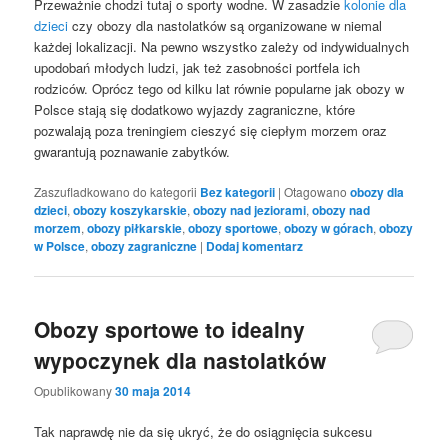
Przeważnie chodzi tutaj o sporty wodne. W zasadzie
kolonie dla
dzieci
czy obozy dla nastolatków są organizowane w niemal
każdej lokalizacji. Na pewno wszystko zależy od indywidualnych
upodobań młodych ludzi, jak też zasobności portfela ich
rodziców. Oprócz tego od kilku lat równie popularne jak obozy w
Polsce stają się dodatkowo wyjazdy zagraniczne, które
pozwalają poza treningiem cieszyć się ciepłym morzem oraz
gwarantują poznawanie zabytków.
Zaszufladkowano do kategorii
Bez kategorii
|
Otagowano
obozy dla
dzieci
,
obozy koszykarskie
,
obozy nad jeziorami
,
obozy nad
morzem
,
obozy piłkarskie
,
obozy sportowe
,
obozy w górach
,
obozy
w Polsce
,
obozy zagraniczne
|
Dodaj komentarz
Obozy sportowe to idealny
wypoczynek dla nastolatków
Opublikowany
30 maja 2014
Tak naprawdę nie da się ukryć, że do osiągnięcia sukcesu