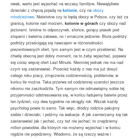
owak, warto jest wyjechać na wczasy familijne. Niewątpliwie
dzieciaki z chęcią pojadą na
kolonie
, czy na
obozy
młodzieżowe
. Nieistotne czy to będą obozy w Polsce, czy też za
granicą, kolonie nad morzem,
kolonie w górach
czy obozy nad
jeziorami. Istotne to odpoczynek, słońce, gorący piasek pod
stopami i świetna zabawa, no i smaczne jedzenie. Biura podróży
podróży prześcigają się nawzajem w różnorodności
prezentowanych ofert, tym samym jest w czym przebierać. Na
chwilę obecną jest dobry moment, na to żeby wyjechać, pojawia
się coraz więcej ofert Last Minute. Niemniej jednak nie ma nad
czym się zastanawiać. Przecież każdy z nas ma już dosyć
całego roku pracy, zmęczenia codziennością, problemów, w
końcu ile można. Taka przerwa od codziennej szarości jeszcze
nikomu nie zaszkodziła. Tym samym nie odmawiajmy sobie tej
przyjemności odstresowania się, w końcu ładujemy baterie przez
ten tydzień, czy dwa tygodnie na okrągły rok. Wszak każdy
psycholog powie to samo. Tak więc, drodzy rodzice pakujmy
siebie i dzieciaki, i jedźmy na wakacje. A jak zamierzamy się tak
zastanawiać jak i jechać, czy też nie jechać; to znajdziemy
milion powodów, dla których nie możemy wyjechać i w końcu
nigdzie nie pojedziemy. Wiadomo, że są rzeczy ważne i