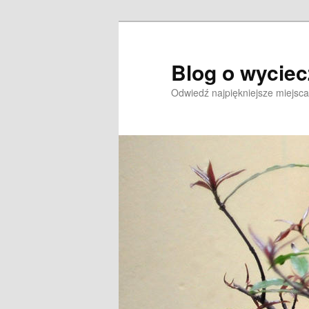
Przeskocz
Przeskocz
do
do
tekstu
widgetów
Blog o wycie
Odwiedź najpiękniejsze miejsca