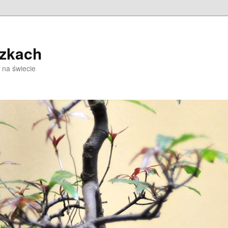
czkach
 na świecie