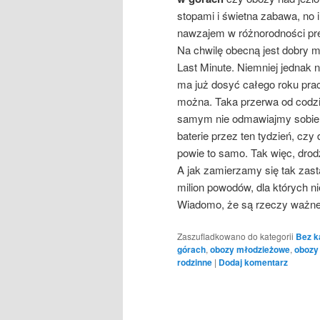
stopami i świetna zabawa, no 
nawzajem w różnorodności pre
Na chwilę obecną jest dobry m
Last Minute. Niemniej jednak 
ma już dosyć całego roku pra
można. Taka przerwa od codzi
samym nie odmawiajmy sobie t
baterie przez ten tydzień, cz
powie to samo. Tak więc, drodz
A jak zamierzamy się tak zasta
milion powodów, dla których n
Wiadomo, że są rzeczy ważne 
Zaszufladkowano do kategorii
Bez k
górach
,
obozy młodzieżowe
,
obozy 
rodzinne
|
Dodaj komentarz