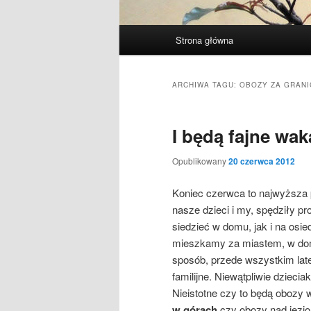
Główne
Strona główna
menu
ARCHIWA TAGU:
OBOZY ZA GRANI
I będą fajne wak
Opublikowany
20 czerwca 2012
Koniec czerwca to najwyższa 
nasze dzieci i my, spędziły pr
siedzieć w domu, jak i na osie
mieszkamy za miastem, w dom
sposób, przede wszystkim lat
familijne. Niewątpliwie dziecia
Nieistotne czy to będą obozy 
w górach
czy obozy nad jezio