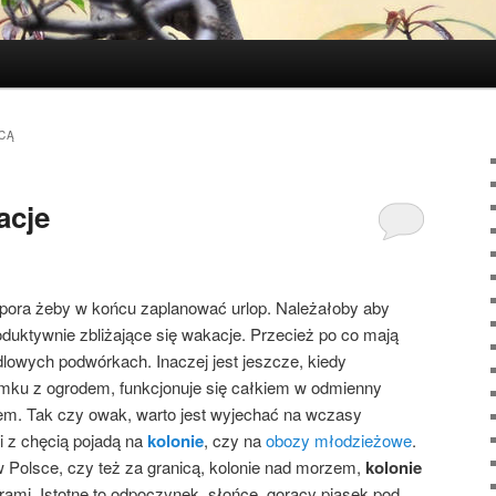
CĄ
acje
pora żeby w końcu zaplanować urlop. Należałoby aby
oduktywnie zbliżające się wakacje. Przecież po co mają
dlowych podwórkach. Inaczej jest jeszcze, kiedy
ku z ogrodem, funkcjonuje się całkiem w odmienny
em. Tak czy owak, warto jest wyjechać na wczasy
ki z chęcią pojadą na
kolonie
, czy na
obozy młodzieżowe
.
w Polsce, czy też za granicą, kolonie nad morzem,
kolonie
rami. Istotne to odpoczynek, słońce, gorący piasek pod