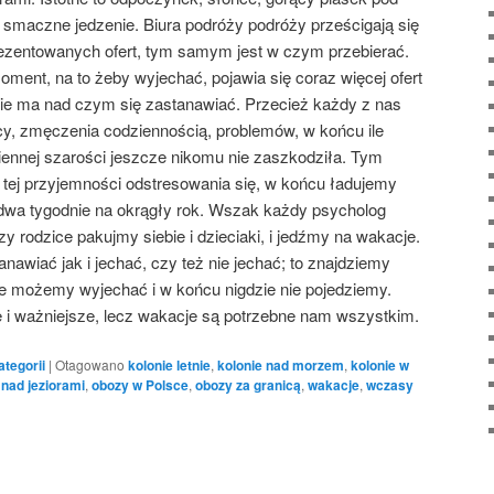
i smaczne jedzenie. Biura podróży podróży prześcigają się
zentowanych ofert, tym samym jest w czym przebierać.
oment, na to żeby wyjechać, pojawia się coraz więcej ofert
nie ma nad czym się zastanawiać. Przecież każdy z nas
cy, zmęczenia codziennością, problemów, w końcu ile
ennej szarości jeszcze nikomu nie zaszkodziła. Tym
ej przyjemności odstresowania się, w końcu ładujemy
y dwa tygodnie na okrągły rok. Wszak każdy psycholog
y rodzice pakujmy siebie i dzieciaki, i jedźmy na wakacje.
nawiać jak i jechać, czy też nie jechać; to znajdziemy
ie możemy wyjechać i w końcu nigdzie nie pojedziemy.
i ważniejsze, lecz wakacje są potrzebne nam wszystkim.
ategorii
|
Otagowano
kolonie letnie
,
kolonie nad morzem
,
kolonie w
nad jeziorami
,
obozy w Polsce
,
obozy za granicą
,
wakacje
,
wczasy