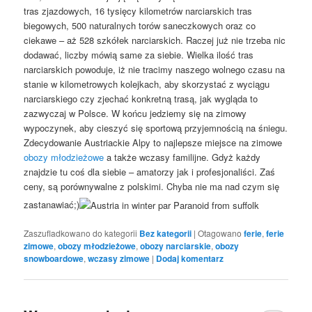
tras zjazdowych, 16 tysięcy kilometrów narciarskich tras
biegowych, 500 naturalnych torów saneczkowych oraz co
ciekawe – aż 528 szkółek narciarskich. Raczej już nie trzeba nic
dodawać, liczby mówią same za siebie. Wielka ilość tras
narciarskich powoduje, iż nie tracimy naszego wolnego czasu na
stanie w kilometrowych kolejkach, aby skorzystać z wyciągu
narciarskiego czy zjechać konkretną trasą, jak wygląda to
zazwyczaj w Polsce. W końcu jedziemy się na zimowy
wypoczynek, aby cieszyć się sportową przyjemnością na śniegu.
Zdecydowanie Austriackie Alpy to najlepsze miejsce na zimowe
obozy młodzieżowe
a także wczasy familijne. Gdyż każdy
znajdzie tu coś dla siebie – amatorzy jak i profesjonaliści. Zaś
ceny, są porównywalne z polskimi. Chyba nie ma nad czym się
zastanawiać;)
Zaszufladkowano do kategorii
Bez kategorii
|
Otagowano
ferie
,
ferie
zimowe
,
obozy młodzieżowe
,
obozy narciarskie
,
obozy
snowboardowe
,
wczasy zimowe
|
Dodaj komentarz