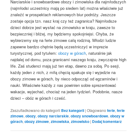
Narciarskie i snowboardowe obozy i zimowiska dla najmłodszych
(najmłodsi uczestnicy mają po siedem lat) można właściwie już
znaleźć w prospektach reklamowych biur podróży. Jeszcze
zostaje opcja tzn. nasz kraj czy też zagranica? Najmłodsze
dzieci dobrze jest wysłać na zimowisko w kraju, zawsze to
bezpieczniej i bliżej, my będziemy spokojniejsi. Chyba, że
wybierzemy się na ferie zimowe całą rodziną. Młodzi ludzie
zapewne bardzo chętnie będą uczestniczyć w imprezie
turystycznej, pod tytułem:
obozy w górach
, naturalnie jak
najdalej od domu, poza granicami naszego kraju, zwyczajnie high
life. Zaś studenci mają już ten etap, dawno za sobą. Po sesji,
każdy jeden z nich, z miłą chęcią spakuje się i wyjedzie na
obozy zimowe w górach, by nieco odpocząć od egzaminów i
nauki. Właściwie każdy z nas powinien sobie sprezentować
wakacje, wyjechać, chociaż na jeden tydzień. Podobnie, nasze
dzieci – obóz w górach i cześć.
Zaszufladkowano do kategorii
Bez kategorii
|
Otagowano
ferie
,
ferie
zimowe
,
obozy
,
obozy narciarskie
,
obozy snowboardowe
,
obozy w
górach
,
obozy zimowe
,
zimowiska
,
zimowisko
|
Dodaj komentarz