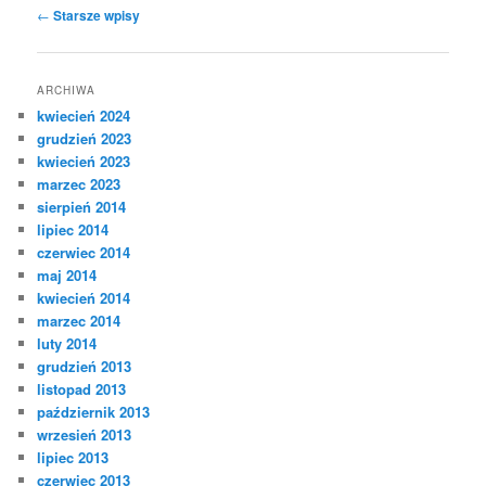
Nawigacja
←
Starsze wpisy
wpisu
ARCHIWA
kwiecień 2024
grudzień 2023
kwiecień 2023
marzec 2023
sierpień 2014
lipiec 2014
czerwiec 2014
maj 2014
kwiecień 2014
marzec 2014
luty 2014
grudzień 2013
listopad 2013
październik 2013
wrzesień 2013
lipiec 2013
czerwiec 2013