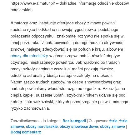
https://www.e-almatur.pl/ – dokładne informacje odnośnie obozów
narciarskich
Amatorzy oraz instytucje oferujące obozy zimowe powinni
zacierać ręce i odkładać na swoją tygodniówkę- podobnego
połączenia odpoczynku i znakomitej rozrywki nie spotka się w
innej porze roku. Z całą pewnością do tego rodzaju aktywności
zimowej najlepiej zdecydować się na południe kraju, albowiem
obozy dla młodzieży
w górach zagwarantują również dopływ
czystego, nieskażonego powietrza. Jak wiadomo po trudach
pracy, szkoły narciarze wszelkiej maści poczują również
odrobinę adrenaliny biorąc następne zakręty na stokach.
Natomiast po trudach zjazdów na desce snowboardowej oraz
nartach powinniśmy właściwie rozgrzać organizm. Rzecz jasna
ciepła kąpiel, suszenie ubrań i szybkim krokiem udanie się pod
kołdrę – oto wskazówki, których przestrzeganie pozwoli odsunąć
ryzyko zachorowania.
Zaszufladkowano do kategorii
Bez kategorii
|
Otagowano
ferie
,
ferie
zimowe
,
obozy narciarskie
,
obozy snowboardowe
,
obozy zimowe
|
Dodaj komentarz