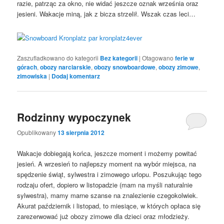
razie, patrząc za okno, nie widać jeszcze oznak września oraz
jesieni. Wakacje miną, jak z bicza strzelił. Wszak czas leci…
Zaszufladkowano do kategorii
Bez kategorii
|
Otagowano
ferie w
górach
,
obozy narciarskie
,
obozy snowboardowe
,
obozy zimowe
,
zimowiska
|
Dodaj komentarz
Rodzinny wypoczynek
Opublikowany
13 sierpnia 2012
Wakacje dobiegają końca, jeszcze moment i możemy powitać
jesień. A wrzesień to najlepszy moment na wybór miejsca, na
spędzenie świąt, sylwestra i zimowego urlopu. Poszukując tego
rodzaju ofert, dopiero w listopadzie (mam na myśli naturalnie
sylwestra), mamy marne szanse na znalezienie czegokolwiek.
Akurat październik i listopad, to miesiące, w których opłaca się
zarezerwować już obozy zimowe dla dzieci oraz młodzieży.