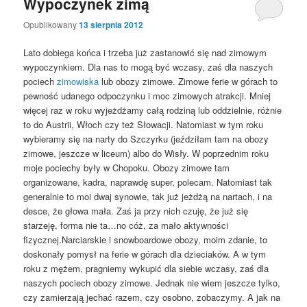
Wypoczynek zimą
Opublikowany
13 sierpnia 2012
Lato dobiega końca i trzeba już zastanowić się nad zimowym
wypoczynkiem. Dla nas to mogą być wczasy, zaś dla naszych
pociech
zimowiska
lub obozy zimowe. Zimowe ferie w górach to
pewność udanego odpoczynku i moc zimowych atrakcji. Mniej
więcej raz w roku wyjeżdżamy całą rodziną lub oddzielnie, różnie
to do Austrii, Włoch czy też Słowacji. Natomiast w tym roku
wybieramy się na narty do Szczyrku (jeździłam tam na obozy
zimowe, jeszcze w liceum) albo do Wisły. W poprzednim roku
moje pociechy były w Chopoku. Obozy zimowe tam
organizowane, kadra, naprawdę super, polecam. Natomiast tak
generalnie to moi dwaj synowie, tak już jeżdżą na nartach, i na
desce, że głowa mała. Zaś ja przy nich czuję, że już się
starzeję, forma nie ta…no cóż, za mało aktywności
fizycznej.Narciarskie i snowboardowe obozy, moim zdanie, to
doskonały pomysł na ferie w górach dla dzieciaków. A w tym
roku z mężem, pragniemy wykupić dla siebie wczasy, zaś dla
naszych pociech obozy zimowe. Jednak nie wiem jeszcze tylko,
czy zamierzają jechać razem, czy osobno, zobaczymy. A jak na