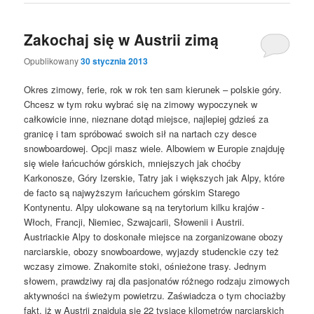
Zakochaj się w Austrii zimą
Opublikowany
30 stycznia 2013
Okres zimowy, ferie, rok w rok ten sam kierunek – polskie góry.
Chcesz w tym roku wybrać się na zimowy wypoczynek w
całkowicie inne, nieznane dotąd miejsce, najlepiej gdzieś za
granicę i tam spróbować swoich sił na nartach czy desce
snowboardowej. Opcji masz wiele. Albowiem w Europie znajduję
się wiele łańcuchów górskich, mniejszych jak choćby
Karkonosze, Góry Izerskie, Tatry jak i większych jak Alpy, które
de facto są najwyższym łańcuchem górskim Starego
Kontynentu. Alpy ulokowane są na terytorium kilku krajów -
Włoch, Francji, Niemiec, Szwajcarii, Słowenii i Austrii.
Austriackie Alpy to doskonałe miejsce na zorganizowane obozy
narciarskie, obozy snowboardowe, wyjazdy studenckie czy też
wczasy zimowe. Znakomite stoki, ośnieżone trasy. Jednym
słowem, prawdziwy raj dla pasjonatów różnego rodzaju zimowych
aktywności na świeżym powietrzu. Zaświadcza o tym chociażby
fakt, iż w Austrii znajdują się 22 tysiące kilometrów narciarskich