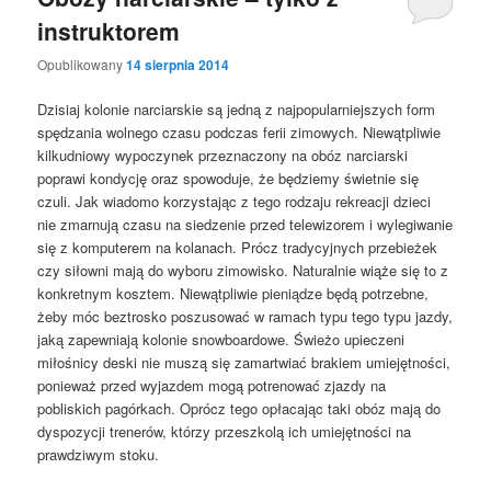
instruktorem
Opublikowany
14 sierpnia 2014
Dzisiaj kolonie narciarskie są jedną z najpopularniejszych form
spędzania wolnego czasu podczas ferii zimowych. Niewątpliwie
kilkudniowy wypoczynek przeznaczony na obóz narciarski
poprawi kondycję oraz spowoduje, że będziemy świetnie się
czuli. Jak wiadomo korzystając z tego rodzaju rekreacji dzieci
nie zmarnują czasu na siedzenie przed telewizorem i wylegiwanie
się z komputerem na kolanach. Prócz tradycyjnych przebieżek
czy siłowni mają do wyboru zimowisko. Naturalnie wiąże się to z
konkretnym kosztem. Niewątpliwie pieniądze będą potrzebne,
żeby móc beztrosko poszusować w ramach typu tego typu jazdy,
jaką zapewniają kolonie snowboardowe. Świeżo upieczeni
miłośnicy deski nie muszą się zamartwiać brakiem umiejętności,
ponieważ przed wyjazdem mogą potrenować zjazdy na
pobliskich pagórkach. Oprócz tego opłacając taki obóz mają do
dyspozycji trenerów, którzy przeszkolą ich umiejętności na
prawdziwym stoku.