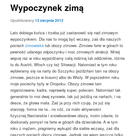
Wypoczynek zimą
Opublikowany
13 sierpnia 2012
Lato dobiega końca i trzeba już zastanowić się nad zimowym
wypoczynkiem. Dla nas to mogą być wczasy, zaś dla naszych
pociech
zimowiska
lub obozy zimowe. Zimowe ferie w górach to
pewność udanego odpoczynku i moc zimowych atrakcji. Mniej
więcej raz w roku wyjeżdżamy całą rodziną lub oddzielnie, różnie
to do Austrii, Włoch czy też Słowacji. Natomiast w tym roku
wybieramy się na narty do Szczyrku (jeździłam tam na obozy
zimowe, jeszcze w liceum) albo do Wisły. W poprzednim roku
moje pociechy były w Chopoku. Obozy zimowe tam
organizowane, kadra, naprawdę super, polecam. Natomiast tak
generalnie to moi dwaj synowie, tak już jeżdżą na nartach, i na
desce, że głowa mała. Zaś ja przy nich czuję, że już się
starzeję, forma nie ta…no cóż, za mało aktywności
fizycznej.Narciarskie i snowboardowe obozy, moim zdanie, to
doskonały pomysł na ferie w górach dla dzieciaków. A w tym
roku z mężem, pragniemy wykupić dla siebie wczasy, zaś dla
naszych pociech obozy zimowe. Jednak nie wiem jeszcze tylko,